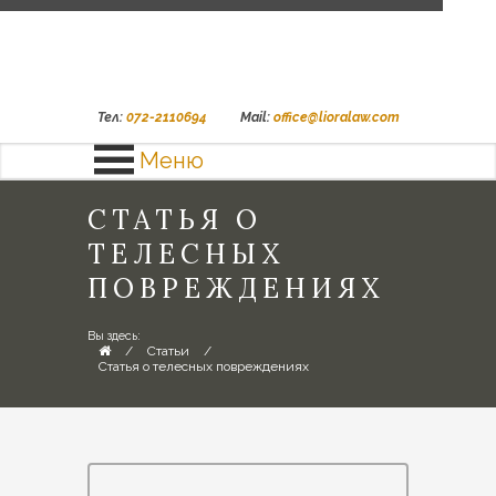
Тел:
072-2110694
Mail:
office@lioralaw.com
Меню
СТАТЬЯ О
ТЕЛЕСНЫХ
ПОВРЕЖДЕНИЯХ
Вы здесь:
/
Статьи
/
Статья о телесных повреждениях