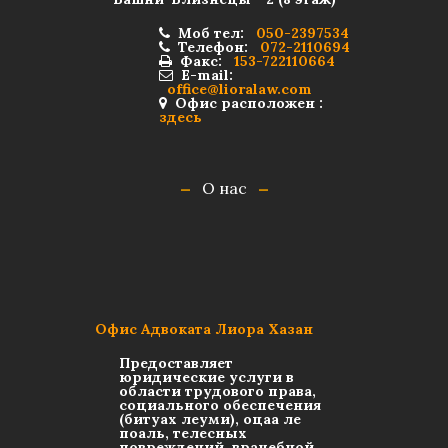
Моб тел:
050-2397534
Телефон:
072-2110694
Факс:
153-722110664
E-mail:
office@lioralaw.com
Офис расположен :
здесь
О нас
Офис Адвоката Лиора Хазан
Предоставляет
юридические услуги в
области трудового права,
социального обеспечения
(битуах леуми), оцаа ле
поаль, телесных
повреждений, врачебной