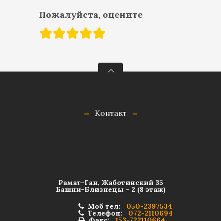
Пожалуйста, оцените
Контакт
Рамат-Ган, Жаботинский 35
Башни-Близнецы - 2 (8 этаж)
Моб тел:
050-2397534
Телефон:
072-2110694
Факс:
153-722110664