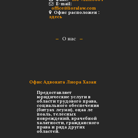
E-mail:
office@lioralaw.com
Офис расположен :
здесь
О нас
Офис Адвоката Лиора Хазан
Предоставляет
юридические услуги в
области трудового права,
социального обеспечения
(битуах леуми), оцаа ле
поаль, телесных
повреждений, врачебной
халатности, гражданского
права и ряда других
областей.