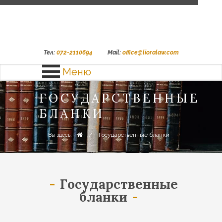
Тел:
072-2110694
Mail:
office@lioralaw.com
Меню
ГОСУДАРСТВЕННЫЕ
БЛАНКИ
/
Государственные бланки
Вы здесь:
Государственные
бланки