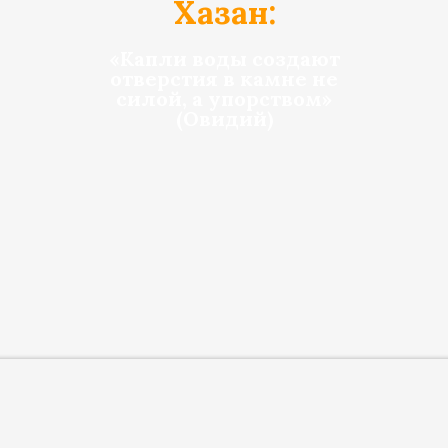
Хазан:
«Капли воды создают
отверстия в камне не
силой, а упорством»
(Овидий)