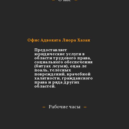
Офис Адвоката Лиора Хазан
Предоставляет
юридические услуги в
области трудового права,
социального обеспечения
(битуах леуми), оцаа ле
поаль, телесных
повреждений, врачебной
халатности, гражданского
права и ряда других
областей.
Рабочие часы