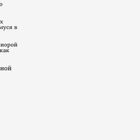
о
х
муся в
Лиорой
 как
нной