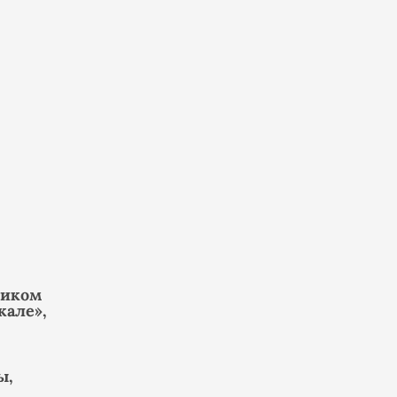
ником
кале»,
ы,