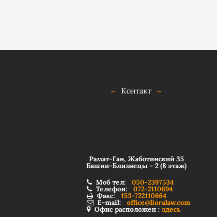
Контакт
Рамат-Ган, Жаботинский 35
Башни-Близнецы - 2 (8 этаж)
Моб тел:
050-2397534
Телефон:
072-2110694
Факс:
153-722110664
E-mail:
office@lioralaw.com
Офис расположен :
здесь