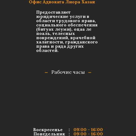
Офис Адвоката Лиора Хазан
Предоставляет
юридические услуги в
области трудового права,
социального обеспечения
(битуах леуми), оцаа ле
поаль, телесных
повреждений, врачебной
халатности, гражданского
права и ряда других
областей.
Рабочие часы
Воскресенье :
09:00 - 16:00
Понедельник :
09:00 - 16:00