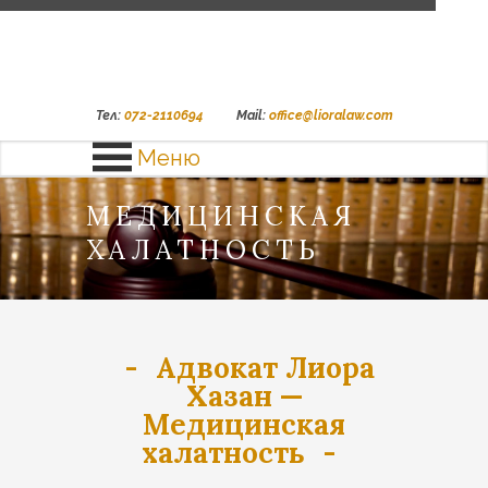
Тел:
072-2110694
Mail:
office@lioralaw.com
Меню
МЕДИЦИНСКАЯ
ХАЛАТНОСТЬ
Адвокат Лиора
Хазан —
Медицинская
халатность