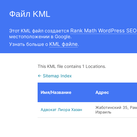
Файл KML
Rank Math WordPress SEO
Этот KML файл создается
местоположении в Google.
KML файле
Узнать больше о
.
This KML file contains 1 Locations.
← Sitemap Index
Имя/Название
Адрес
Жаботинский 35, Рам
Адвокат Лиора Хазан
Израиль